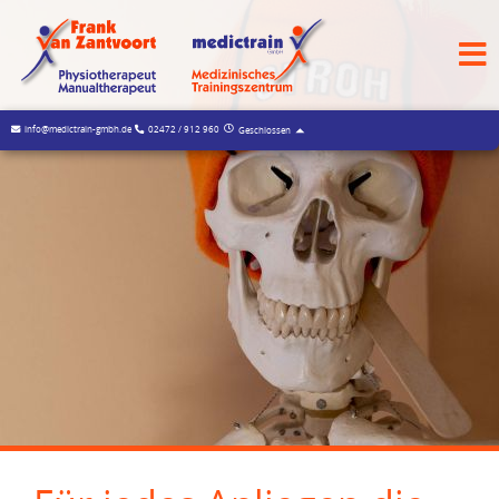
info@medictrain-gmbh.de
02472 / 912 960
Geschlossen