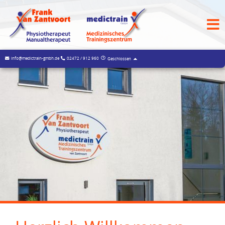
info@medictrain-gmbh.de
02472 / 912 960
Geschlossen