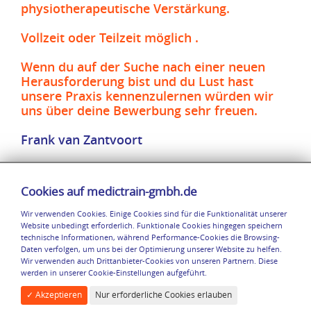
physiotherapeutische Verstärkung.
Vollzeit oder Teilzeit möglich .
Wenn du auf der Suche nach einer neuen
Herausforderung bist und du Lust hast
unsere Praxis kennenzulernen würden wir
uns über deine Bewerbung sehr freuen.
Frank van Zantvoort
Physiotherapie Frank van Zantvoort
Cookies auf medictrain-gmbh.de
Trierer Straße 89
Wir verwenden Cookies. Einige Cookies sind für die Funktionalität unserer
52156 Monschau-Konzen
Website unbedingt erforderlich. Funktionale Cookies hingegen speichern
technische Informationen, während Performance-Cookies die Browsing-
info@medictrain-gmbh.de
Daten verfolgen, um uns bei der Optimierung unserer Website zu helfen.
02472 / 912 960
Wir verwenden auch Drittanbieter-Cookies von unseren Partnern. Diese
werden in unserer Cookie-Einstellungen aufgeführt.
Navigation
Rechtliches
Social Media
✓ Akzeptieren
Nur erforderliche Cookies erlauben
Start
Impressum