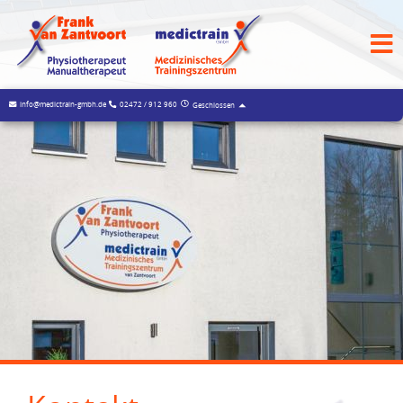
info@medictrain-gmbh.de
02472 / 912 960
Geschlossen