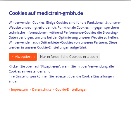
Cookies auf medictrain-gmbh.de
Wir verwenden Cookies. Einige Cookies sind für die Funktionalität unserer
Website unbedingt erforderlich. Funktionale Cookies hingegen speichern
technische Informationen, während Performance-Cookies die Browsing-
Daten verfolgen, um uns bei der Optimierung unserer Website zu helfen.
Wir verwenden auch Drittanbieter-Cookies von unseren Partnern. Diese
werden in unserer Cookie-Einstellungen aufgeführt.
✓ Akzeptieren
Nur erforderliche Cookies erlauben
Klicken Sie oben auf "Akzeptieren", wenn Sie mit der Verwendung aller
Physiotherapie Frank van Zantvoort
Cookies einverstanden sind.
Trierer Straße 89
Ihre Einstellungen können Sie jederzeit über die Cookie Einstellungen
52156 Monschau-Konzen
ändern.
Impressum
Datenschutz
Cookie-Einstellungen
info@medictrain-gmbh.de
02472 / 912 960
Navigation
Rechtliches
Social Media
Start
Impressum
Facebook
Über uns
Datenschutz
Leistungen
Cookie-